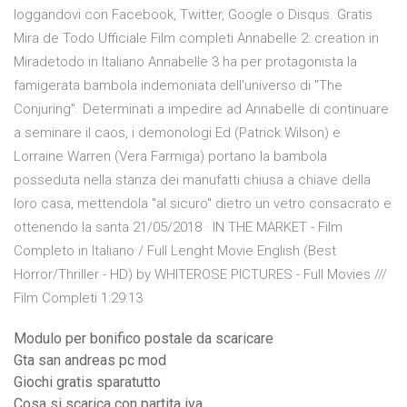
loggandovi con Facebook, Twitter, Google o Disqus. Gratis
Mira de Todo Ufficiale Film completi Annabelle 2: creation in
Miradetodo in Italiano Annabelle 3 ha per protagonista la
famigerata bambola indemoniata dell'universo di "The
Conjuring". Determinati a impedire ad Annabelle di continuare
a seminare il caos, i demonologi Ed (Patrick Wilson) e
Lorraine Warren (Vera Farmiga) portano la bambola
posseduta nella stanza dei manufatti chiusa a chiave della
loro casa, mettendola "al sicuro" dietro un vetro consacrato e
ottenendo la santa 21/05/2018 · IN THE MARKET - Film
Completo in Italiano / Full Lenght Movie English (Best
Horror/Thriller - HD) by WHITEROSE PICTURES - Full Movies ///
Film Completi 1:29:13
Modulo per bonifico postale da scaricare
Gta san andreas pc mod
Giochi gratis sparatutto
Cosa si scarica con partita iva