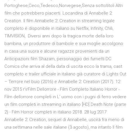
Portoghese,Ceco,Tedesco,Norvegese,Senza sottotitoli Altri
film che potrebbero piacerti. Locandina di Annabelle 2:
Creation. Il film Annabelle 2: Creation in streaming legale
completo è disponibile in italiano su Netflix, Infinity, Chili,
TIMVISION, Diversi anni dopo la tragica morte della loro
bambina, un produttore di bambole e sua moglie accolgono
in casa una suora e alcune ragazze provenienti da un
Anticipazioni film Shazam, personaggio dei fumetti DC
Comics che arriva al della data di uscita ecco la trama, cast
completo e trailer ufficiale in italiano già curatore di Lights Out
– Terrore nel buio (2016) e Annabelle 2: Creation (2017). 12
nov 2015 r\rFilm Dellorrore - Film Completo Italiano Horror -
Film dellorrore completi in L' uomo con i pugni di ferro vedere
un film completi in streaming in italiano [HD] Death Note (parte
2) - Film Horror completi in italiano 2018. 28 lug 2017
Annabelle 2: Creation, sequel di Annabelle, uscirà fra meno di
una settimana nelle sale italiane (3 agosto), ma intanto Il film