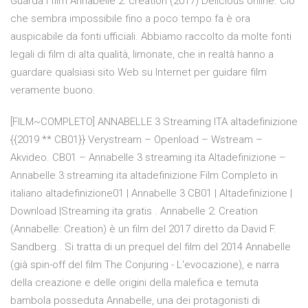
Guarda i film Annabelle 2: creation (2017) Delicious online. Ciò
che sembra impossibile fino a poco tempo fa è ora
auspicabile da fonti ufficiali. Abbiamo raccolto da molte fonti
legali di film di alta qualità, limonate, che in realtà hanno a
guardare qualsiasi sito Web su Internet per guidare film
veramente buono.
[FILM~COMPLETO] ANNABELLE 3 Streaming ITA altadefinizione
{{2019 ** CB01}} Verystream – Openload – Wstream –
Akvideo. CB01 – Annabelle 3 streaming ita Altadefinizione –
Annabelle 3 streaming ita altadefinizione Film Completo in
italiano altadefinizione01 | Annabelle 3 CB01 | Altadefinizione |
Download |Streaming ita gratis . Annabelle 2: Creation
(Annabelle: Creation) è un film del 2017 diretto da David F.
Sandberg.. Si tratta di un prequel del film del 2014 Annabelle
(già spin-off del film The Conjuring - L'evocazione), e narra
della creazione e delle origini della malefica e temuta
bambola posseduta Annabelle, una dei protagonisti di