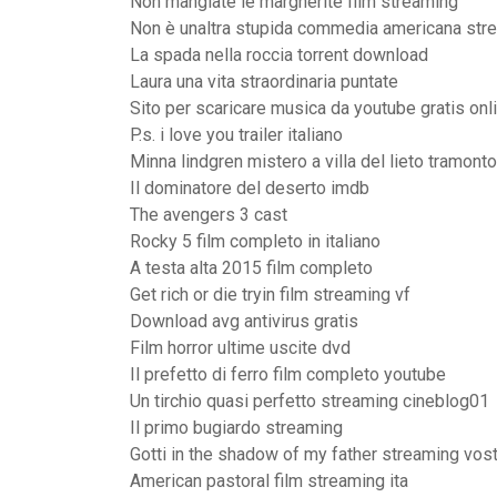
Non mangiate le margherite film streaming
Non è unaltra stupida commedia americana str
La spada nella roccia torrent download
Laura una vita straordinaria puntate
Sito per scaricare musica da youtube gratis onl
P.s. i love you trailer italiano
Minna lindgren mistero a villa del lieto tramonto
Il dominatore del deserto imdb
The avengers 3 cast
Rocky 5 film completo in italiano
A testa alta 2015 film completo
Get rich or die tryin film streaming vf
Download avg antivirus gratis
Film horror ultime uscite dvd
Il prefetto di ferro film completo youtube
Un tirchio quasi perfetto streaming cineblog01
Il primo bugiardo streaming
Gotti in the shadow of my father streaming vost
American pastoral film streaming ita