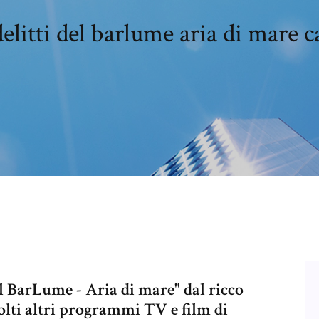
delitti del barlume aria di mare c
l BarLume - Aria di mare" dal ricco
lti altri programmi TV e film di