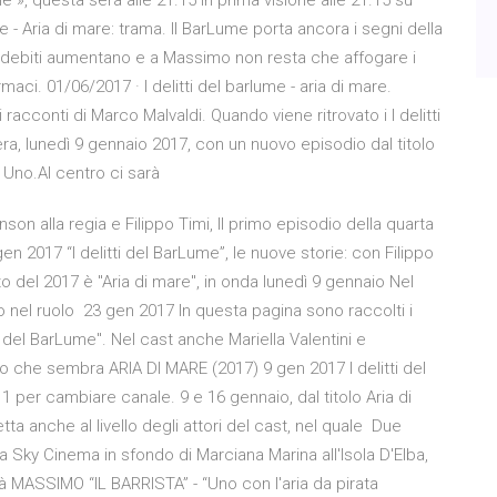
me », questa sera alle 21.15 in prima visione alle 21.15 su
 - Aria di mare: trama. Il BarLume porta ancora i segni della
o, i debiti aumentano e a Massimo non resta che affogare i
maci. 01/06/2017 · I delitti del barlume - aria di mare.
cconti di Marco Malvaldi. Quando viene ritrovato i I delitti
ra, lunedì 9 gennaio 2017, con un nuovo episodio dal titolo
 Uno.Al centro ci sarà
on alla regia e Filippo Timi, Il primo episodio della quarta
gen 2017 “I delitti del BarLume”, le nuove storie: con Filippo
o del 2017 è "Aria di mare", in onda lunedì 9 gennaio Nel
o nel ruolo 23 gen 2017 In questa pagina sono raccolti i
i del BarLume". Nel cast anche Mariella Valentini e
o che sembra ARIA DI MARE (2017) 9 gen 2017 I delitti del
 1 per cambiare canale. 9 e 16 gennaio, dal titolo Aria di
a anche al livello degli attori del cast, nel quale Due
da Sky Cinema in sfondo di Marciana Marina all'Isola D'Elba,
 MASSIMO “IL BARRISTA” - “Uno con l'aria da pirata