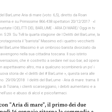
 del BarLume Aria di mare (voto: 6,5), diretto da Roan
Cinema e su Primissime 866.438 spettatori 20/12/2017 · «I
 puntate I DELITTI DEL BARLUME - ARIA DI MARE/ Oggi in tv
n: 5:29. Su Tv8 la quarta stagione de I Delitti del BarLume, la
 protagonista il "barrista" Massimo ed i quattro vecchietti
tti del BarLume Massimo è un ombroso barista divorziato da
 avvengono nella sua cittadina toscana. Il suo istinto
nversazioni, che è costretto a sedare nel suo bar, ad opera
 e non aspettavamo altro, ma a qualcuno scombinerà un po' i
nuova storia de «I delitti del # BarLume », questa sera alle
. 29/09/2018 · I delitti del BarLume - Aria di mare: trama. Il
a di Tiziana, i clienti scarseggiano, i debiti aumentano e a
nell'uso e abuso di alcol e psicofarmaci.
 con "Aria di mare", il primo dei due
lunedì 16 gennaio ritorna la commedia a