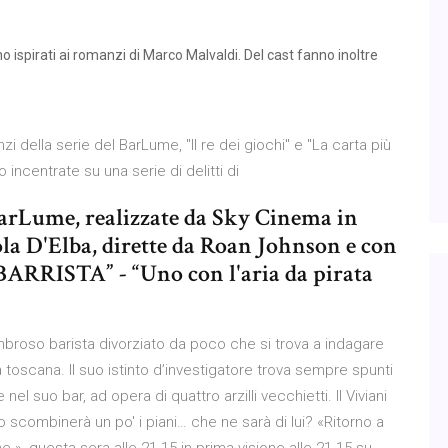
o ispirati ai romanzi di Marco Malvaldi. Del cast fanno inoltre
i della serie del BarLume, "Il re dei giochi" e "La carta più
 incentrate su una serie di delitti di
 BarLume, realizzate da Sky Cinema in
la D'Elba, dirette da Roan Johnson e con
BARRISTA” - “Uno con l'aria da pirata
mbroso barista divorziato da poco che si trova a indagare
a toscana. Il suo istinto d’investigatore trova sempre spunti
l suo bar, ad opera di quattro arzilli vecchietti. Il Viviani
scombinerà un po' i piani… che ne sarà di lui? «Ritorno a