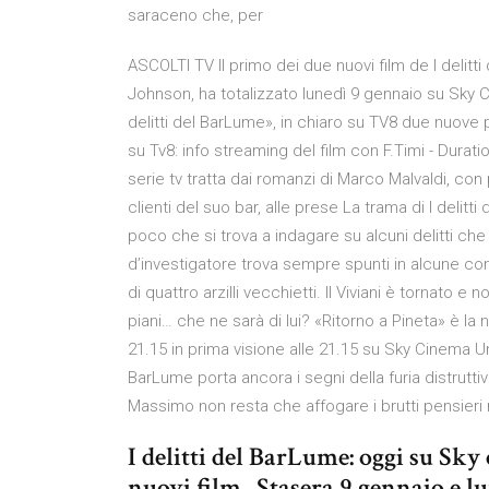
saraceno che, per
ASCOLTI TV Il primo dei due nuovi film de I delitti
Johnson, ha totalizzato lunedì 9 gennaio su Sky 
delitti del BarLume», in chiaro su TV8 due nuove
su Tv8: info streaming del film con F.Timi - Duratio
serie tv tratta dai romanzi di Marco Malvaldi, con
clienti del suo bar, alle prese La trama di I deli
poco che si trova a indagare su alcuni delitti che
d’investigatore trova sempre spunti in alcune co
di quattro arzilli vecchietti. Il Viviani è tornato
piani… che ne sarà di lui? «Ritorno a Pineta» è la 
21.15 in prima visione alle 21.15 su Sky Cinema Uno
BarLume porta ancora i segni della furia distruttiv
Massimo non resta che affogare i brutti pensieri 
I delitti del BarLume: oggi su Sky
nuovi film . Stasera 9 gennaio e 