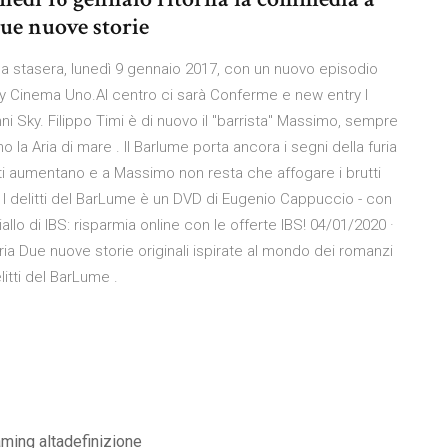
ue nuove storie
ena stasera, lunedì 9 gennaio 2017, con un nuovo episodio
Sky Cinema Uno.Al centro ci sarà Conferme e new entry I
ni Sky. Filippo Timi è di nuovo il "barrista" Massimo, sempre
 la Aria di mare . Il Barlume porta ancora i segni della furia
ebiti aumentano e a Massimo non resta che affogare i brutti
. I delitti del BarLume è un DVD di Eugenio Cappuccio - con
allo di IBS: risparmia online con le offerte IBS! 04/01/2020 ·
oria Due nuove storie originali ispirate al mondo dei romanzi
litti del BarLume .
aming altadefinizione