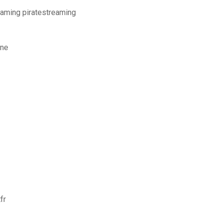
eaming piratestreaming
ine
fr