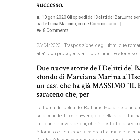
successo.
13 gen 2020 Gli episodi de I Delitti del BarLume son
parte Lucia Mascino, come Commissario
8 Comments
23/04/2020 · Trasposizione degli ultimi due romanz
alta", con protagonista Filippo Timi. Le storie sono
Due nuove storie de I Delitti del
sfondo di Marciana Marina all'Iso
un cast che ha già MASSIMO “IL 
saraceno che, per
La trama di I delitti del BarLume Massimo è un o
su alcuni delitti che avvengono nella sua cittadin
in alcune conversazioni, che è costretto a sedare ne
è tornato e non aspettavamo altro, ma a qualcuno 