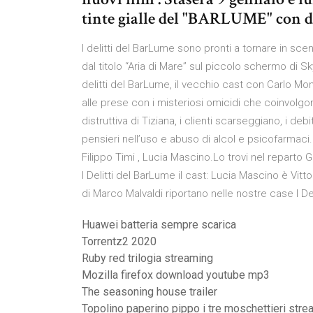
tinte gialle del "BARLUME" con d
I delitti del BarLume sono pronti a tornare in sc
dal titolo “Aria di Mare” sul piccolo schermo di 
delitti del BarLume, il vecchio cast con Carlo Mon
alle prese con i misteriosi omicidi che coinvolgono
distruttiva di Tiziana, i clienti scarseggiano, i d
pensieri nell’uso e abuso di alcol e psicofarmaci
Filippo Timi , Lucia Mascino.Lo trovi nel reparto Gi
I Delitti del BarLume il cast: Lucia Mascino è Vitt
di Marco Malvaldi riportano nelle nostre case I De
Huawei batteria sempre scarica
Torrentz2 2020
Ruby red trilogia streaming
Mozilla firefox download youtube mp3
The seasoning house trailer
Topolino paperino pippo i tre moschettieri stre