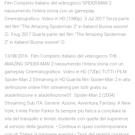
Film Completo Italiano del videogioco SPIDER-MAN 2
riassumendo l'intera storia con un gameplay
Cinematografiico. Video in HD (1080p). 3 Jul 2017 Terza parte
del film "The Amazing Spiderman 2" in Italiano! Buona visione!
;D. 3 lug 2017 Quarta parte del film "The Amazing Spiderman
2" in italiano! Buona visione! :D.
13/08/2016 · Film Completo Italiano del videogioco THE
AMAZING SPIDER-MAN 2 riassumendo l'intera storia con un
gameplay Cinematografiico. Video in HD (720p) TUTTI I FILM
Spider-Man 2 Streaming in HD.Guarda film Spider-Man 2 in alta
definizione online.Film streaming per tutti gratis su
atadefinizione e atadefinizione01. Spider-Man 2 (2004)
Streaming Sub ITA. Genere: Azione, Avventura, Fantasy. A New
York, il mite Peter Parker fa sempre più fatica a conciliare la
vita del tranquillo e timido studente con quella del supereroe
al servizio della giustizia. • Continua in quasi contemporanea
con gli States la miniserie evento! • Testi del regista creatore