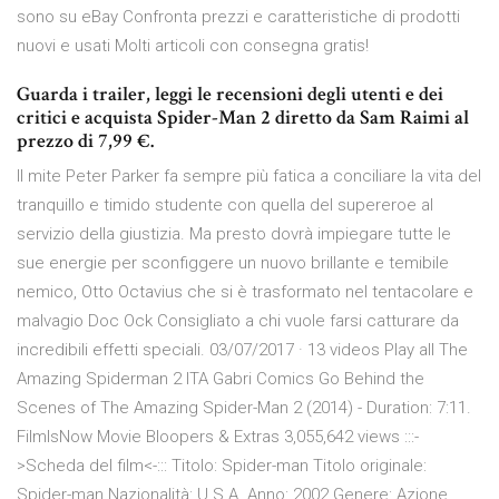
sono su eBay Confronta prezzi e caratteristiche di prodotti
nuovi e usati Molti articoli con consegna gratis!
‎Guarda i trailer, leggi le recensioni degli utenti e dei
critici e acquista Spider-Man 2 diretto da Sam Raimi al
prezzo di 7,99 €.
Il mite Peter Parker fa sempre più fatica a conciliare la vita del
tranquillo e timido studente con quella del supereroe al
servizio della giustizia. Ma presto dovrà impiegare tutte le
sue energie per sconfiggere un nuovo brillante e temibile
nemico, Otto Octavius che si è trasformato nel tentacolare e
malvagio Doc Ock Consigliato a chi vuole farsi catturare da
incredibili effetti speciali. 03/07/2017 · 13 videos Play all The
Amazing Spiderman 2 ITA Gabri Comics Go Behind the
Scenes of The Amazing Spider-Man 2 (2014) - Duration: 7:11.
FilmIsNow Movie Bloopers & Extras 3,055,642 views :::-
>Scheda del film<-::: Titolo: Spider-man Titolo originale:
Spider-man Nazionalità: U.S.A. Anno: 2002 Genere: Azione