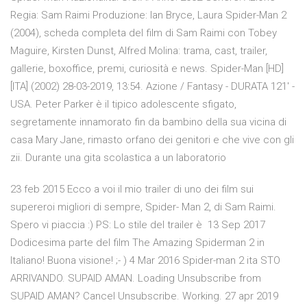
Regia: Sam Raimi Produzione: Ian Bryce, Laura Spider-Man 2
(2004), scheda completa del film di Sam Raimi con Tobey
Maguire, Kirsten Dunst, Alfred Molina: trama, cast, trailer,
gallerie, boxoffice, premi, curiosità e news. Spider-Man [HD]
[ITA] (2002) 28-03-2019, 13:54. Azione / Fantasy - DURATA 121′ -
USA. Peter Parker è il tipico adolescente sfigato,
segretamente innamorato fin da bambino della sua vicina di
casa Mary Jane, rimasto orfano dei genitori e che vive con gli
zii. Durante una gita scolastica a un laboratorio
23 feb 2015 Ecco a voi il mio trailer di uno dei film sui
supereroi migliori di sempre, Spider- Man 2, di Sam Raimi.
Spero vi piaccia :) PS: Lo stile del trailer è 13 Sep 2017
Dodicesima parte del film The Amazing Spiderman 2 in
Italiano! Buona visione! ;- ) 4 Mar 2016 Spider-man 2 ita STO
ARRIVANDO. SUPAID AMAN. Loading Unsubscribe from
SUPAID AMAN? Cancel Unsubscribe. Working. 27 apr 2019